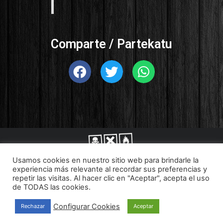
Comparte / Partekatu
Usamos cookies en nuestro sitio web para brindarle la
experiencia más relevante al recordar sus preferencias y
© 2022 Leihotikan
repetir las visitas. Al hacer clic en "Aceptar", acepta el uso
de TODAS las cookies.
Aviso legal
Política de Privacidad
Política de cookies
Configurar Cookies
Rechazar
Aceptar