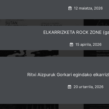
12 maiatza, 2026
ELKARRIZKETA ROCK ZONE (gaz
15 apirila, 2026
Ritxi Aizpuruk Gorkari egindako elkarriz
20 urtarrila, 2026