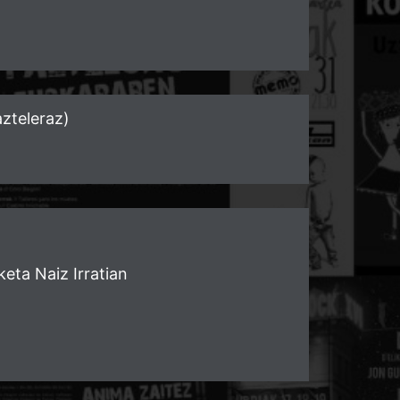
teleraz)
keta Naiz Irratian