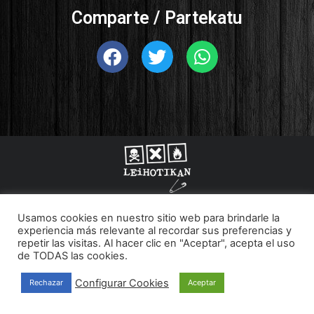
Comparte / Partekatu
© 2022 Leihotikan
Usamos cookies en nuestro sitio web para brindarle la
Aviso legal
Política de Privacidad
experiencia más relevante al recordar sus preferencias y
Política de cookies
repetir las visitas. Al hacer clic en "Aceptar", acepta el uso
de TODAS las cookies.
Configurar Cookies
Rechazar
Aceptar