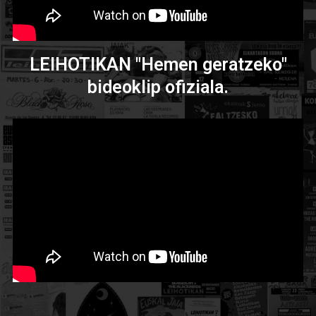
LEIHOTIKAN "Hemen geratzeko"
bideoklip ofiziala.