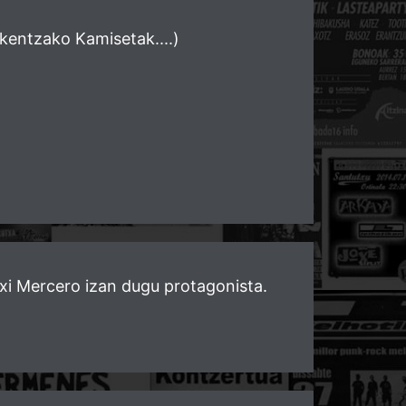
kentzako Kamisetak....)
xi Mercero izan dugu protagonista.