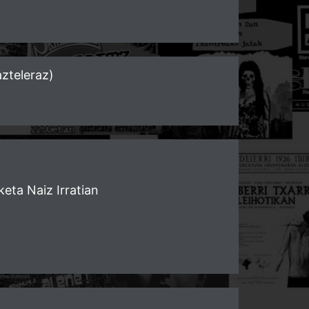
teleraz)
keta Naiz Irratian