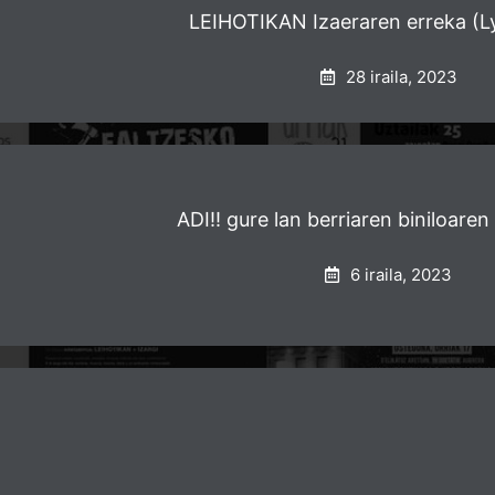
LEIHOTIKAN Izaeraren erreka (Ly
28 iraila, 2023
ADI!! gure lan berriaren biniloaren
6 iraila, 2023