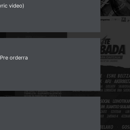
ric video)
 Pre orderra