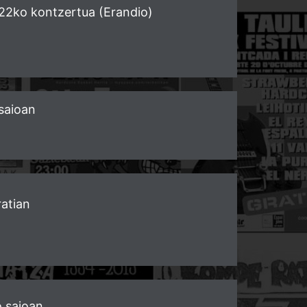
22ko kontzertua (Erandio)
tsaioan
ratian
o saioan