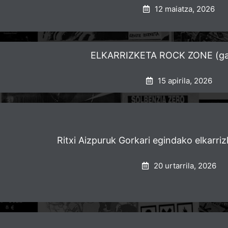
12 maiatza, 2026
ELKARRIZKETA ROCK ZONE (gaz
15 apirila, 2026
Ritxi Aizpuruk Gorkari egindako elkarriz
20 urtarrila, 2026