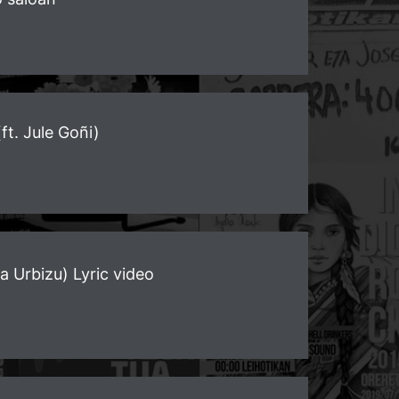
t. Jule Goñi)
 Urbizu) Lyric video