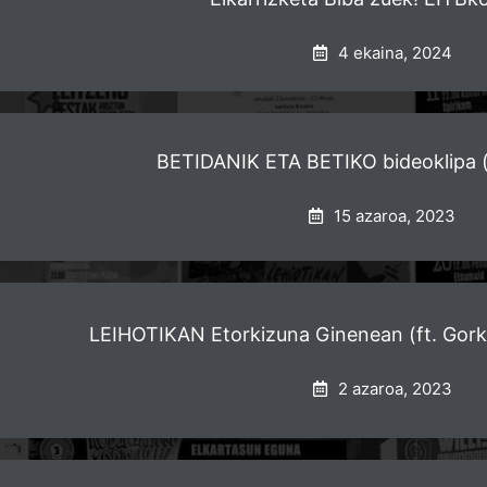
4 ekaina, 2024
BETIDANIK ETA BETIKO bideoklipa (f
15 azaroa, 2023
LEIHOTIKAN Etorkizuna Ginenean (ft. Gorka
2 azaroa, 2023