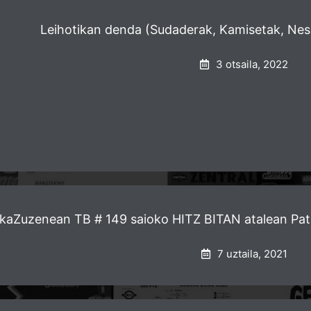
Leihotikan denda (Sudaderak, Kamisetak, Nes
3 otsaila, 2022
kaZuzenean TB # 149​ saioko HITZ BITAN atalean Pat
7 uztaila, 2021