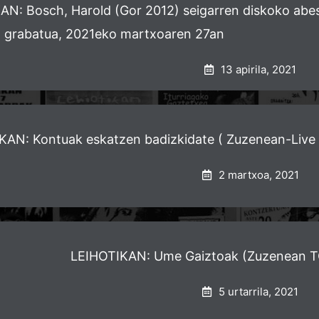
N: Bosch, Harold (Gor 2012) seigarren diskoko abest
n grabatua, 2021eko martxoaren 27an
13 apirila, 2021
KAN: Kontuak eskatzen badizkidate ( Zuzenean-Liv
2 martxoa, 2021
LEIHOTIKAN: Ume Gaiztoak (Zuzenean 
5 urtarrila, 2021