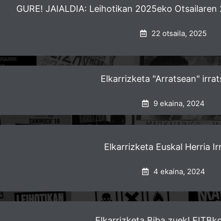
GURE! JAIALDIA: Leihotikan 2025eko Otsailaren 
22 otsaila, 2025
Elkarrizketa "Arratsean" irra
9 ekaina, 2024
Elkarrizketa Euskal Herria Ir
4 ekaina, 2024
Elkarrizketa Biba zuek! EITBk