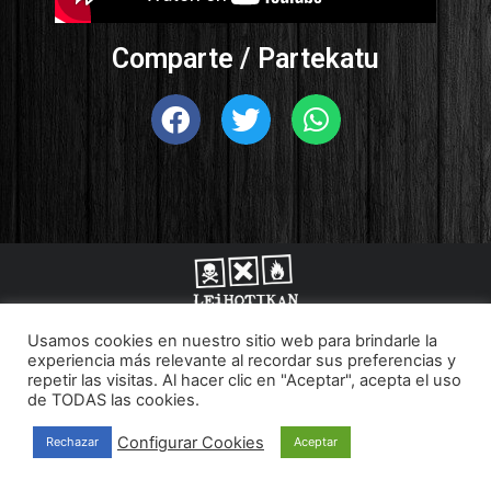
Comparte / Partekatu
Usamos cookies en nuestro sitio web para brindarle la
© 2022 Leihotikan
experiencia más relevante al recordar sus preferencias y
Aviso legal
Política de Privacidad
repetir las visitas. Al hacer clic en "Aceptar", acepta el uso
de TODAS las cookies.
Política de cookies
Configurar Cookies
Rechazar
Aceptar