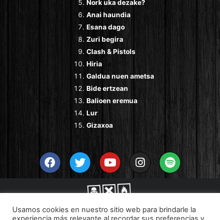
Nork uka dezake?
Anai haundia
Esana dago
Zuri begira
Clash & Pistols
Hiria
Galdua nuen ametsa
Bide ertzean
Balioen eremua
Lur
Gizaxoa
Usamos cookies en nuestro sitio web para brindarle la
experiencia más relevante al recordar sus preferencias y