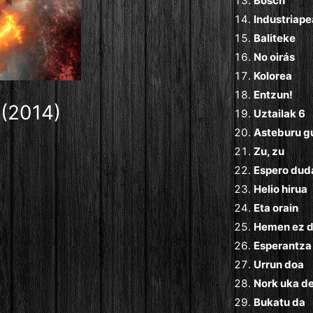
Bosch
Industriape
Baliteke
No oirás
Kolorea
Entzun!
 (2014)
Uztailak 6
Asteburu g
Zu, zu
Espero dud
Helio hirua
Eta orain
Hemen ez d
Esperantza
Urrun doa
Nork uka d
Bukatu da