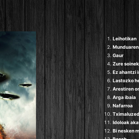
Leihotikan
Munduaren 
Gaur
Zure soinek
Ez ahantzi 
Lastozko h
Arestiren 
Arga ibaia
Nafarroa
Tximaluzed
Idoloak aka
Bi nesken 