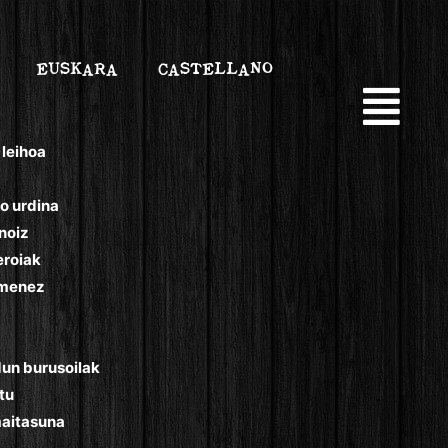
EUSKARA
CASTELLANO
leihoa
o urdina
inoiz
eroiak
omenez
un burusoilak
tu
maitasuna