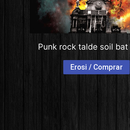
Punk rock talde soil bat
Erosi / Comprar