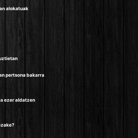
an alokatuak
uztietan
an pertsona bakarra
a ezer aldatzen
ezake?