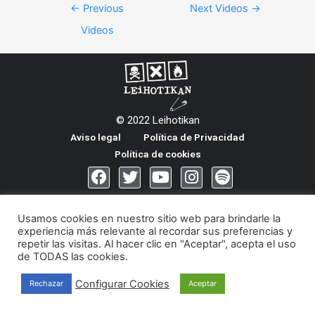
←
Previous
Next Videos
→
Videos
© 2022 Leihotikan
Aviso legal
Política de Privacidad
Política de cookies
Usamos cookies en nuestro sitio web para brindarle la
experiencia más relevante al recordar sus preferencias y
repetir las visitas. Al hacer clic en "Aceptar", acepta el uso
de TODAS las cookies.
Configurar Cookies
Rechazar
Aceptar