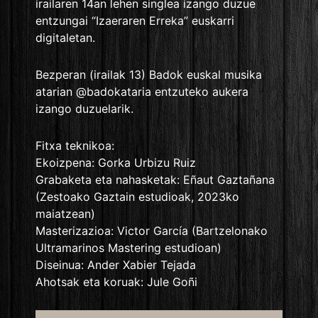
irailaren 14an lehen singlea izango duzue
entzungai “Izaeraren Erreka” euskarri
digitaletan.
Bezperan (irailak 13) Badok euskal musika
atarian @badokataria entzuteko aukera
izango duzuelarik.
Fitxa teknikoa:
Ekoizpena: Gorka Urbizu Ruiz
Grabaketa eta nahasketak: Eñaut Gaztañana
(Zestoako Gaztain estudioak, 2023ko
maiatzean)
Masterizazioa: Victor García (Bartzelonako
Ultramarinos Mastering estudioan)
Diseinua: Ander Xabier Tejada
Ahotsak eta koruak: Jule Goñi