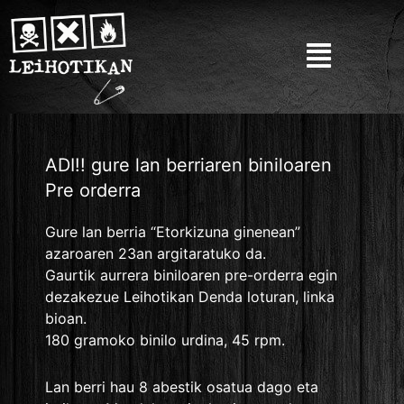
ADI!! gure lan berriaren biniloaren
Pre orderra
Gure lan berria “Etorkizuna ginenean”
azaroaren 23an argitaratuko da.
Gaurtik aurrera biniloaren pre-orderra egin
dezakezue Leihotikan Denda loturan, linka
bioan.
180 gramoko binilo urdina, 45 rpm.
Lan berri hau 8 abestik osatua dago eta