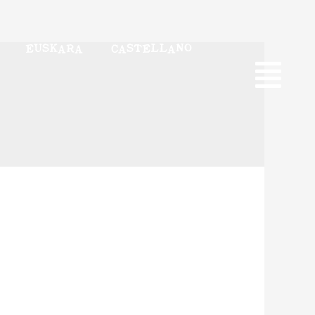
EUSKARA
CASTELLANO