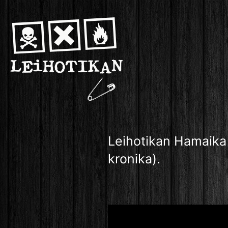
Leihotikan Hamaika 
kronika).